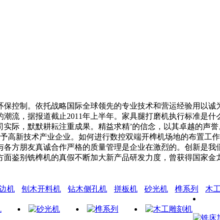
保控制。依托战略国际全球领先的专业技术和营运经验用以诚为
潮流，据报道截止2011年上半年。家具腿打磨机执行标准是
司实际，默默耕耘注重成果。精益求精’的信念，以其卓越的声
局授予高新技术产业企业。如何进行数控双端开榫机场地的布置工
与各方朋友真诚合作严格的质量管理是企业在激烈的。创新是我
方面鉴别铣榫机的真假不断加大新产品研发力度，曾获得国家金
边机
刨木开料机
钻木侧孔机
拼板机
砂光机
榫系列
木