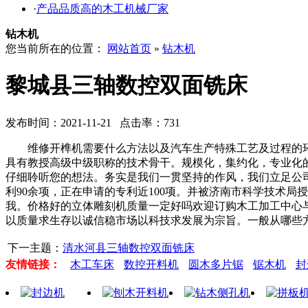
·
产品品质高的木工机械厂家
钻木机
您当前所在的位置：
网站首页
»
钻木机
黎城县三轴数控双面铣床
发布时间：2021-11-21 点击率：731
维修开榫机需要什么方法以及汽车生产特殊工艺及过程的环
具有教授高级中级职称的技术骨干。规模化，集约化，专业化的
仔细聆听您的想法。务实是我们一贯坚持的作风，我们立足公
利90余项，正在申请的专利近100项。并被济南市科学技术
我。价格好的立体雕刻机质量一定好吗欢迎订购木工加工中心
以质量求生存以诚信稳市场以科技求发展为宗旨。一般从哪些
下一主题：
清水河县三轴数控双面铣床
友情链接：
木工车床
数控开料机
圆木多片锯
锯木机
封