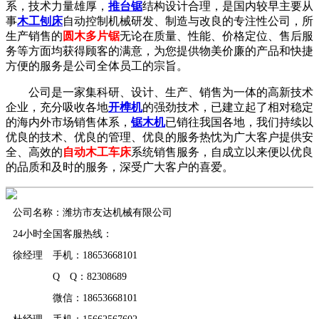
系，技术力量雄厚，
推台锯
结构设计合理，是国内较早主要从
事
木工刨床
自动控制机械研发、制造与改良的专注性公司，所
生产销售的
圆木多片锯
无论在质量、性能、价格定位、售后服
务等方面均获得顾客的满意，为您提供物美价廉的产品和快捷
方便的服务是公司全体员工的宗旨。
公司是一家集科研、设计、生产、销售为一体的高新技术
企业，充分吸收各地
开榫机
的强劲技术，已建立起了相对稳定
的海内外市场销售体系，
锯木机
已销往我国各地，我们持续以
优良的技术、优良的管理、优良的服务热忱为广大客户提供安
全、高效的
自动木工车床
系统销售服务，自成立以来便以优良
的品质和及时的服务，深受广大客户的喜爱。
公司名称：潍坊市友达机械有限公司
24小时全国客服热线：
徐经理 手机：18653668101
Q Q：82308689
微信：18653668101